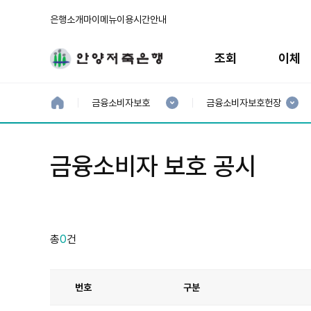
은행소개
마이메뉴
이용시간안내
주
메
조회
이체
뉴
현
현
재
재
홈
금융소비자보호
금융소비자보호헌장
으
1
2
로
분
분
류
류
:
:
금융소비자 보호 공시
총
0
건
번호
구분
금