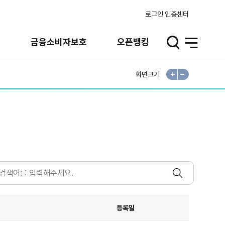
로그인
인증센터
실
금융소비자보호
오픈뱅킹
검
전
색
체
메
뉴
화면크기
확
축
대
소
등록일