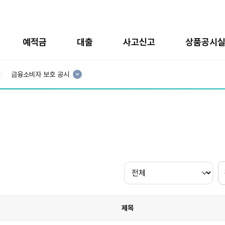
예적금
대출
사고신고
상품공시
현
재
금융소비자 보호 공시
3
분
류
:
제목