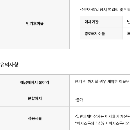
·신규가입일 당시 영업점 및 인
이
율
만기후이율
표
이
며
예
치
기
간,
중
도
해
유의사항
지
이
율
항
만기 전 해지할 경우 계약한 이율
예금해지시 불이익
목
이
있
습
분할해지
니
·불가
다.
·일반과세대상자는 이자율이 계산된 
적용세율
*이자소득의 14% + 이자소득세의 