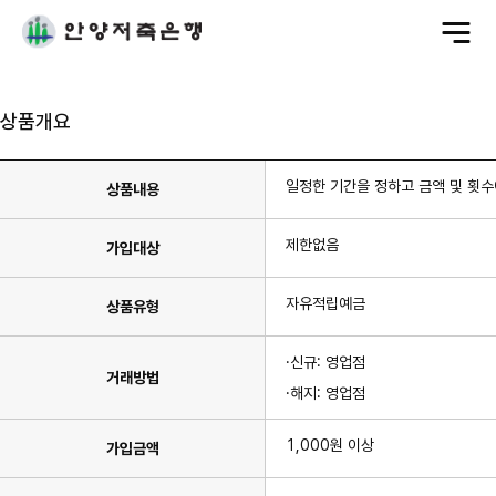
전
체
메
뉴
상품개요
일정한 기간을 정하고 금액 및 횟
상품내용
제한없음
가입대상
자유적립예금
상품유형
·신규: 영업점
거래방법
·해지: 영업점
1,000원 이상
가입금액