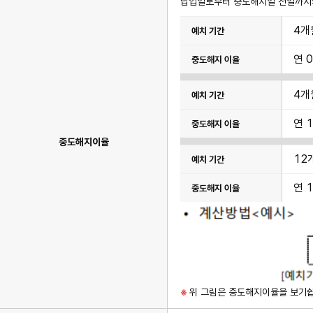
식
납입일로부터 중도해지일 전일까지
항
이
목
4개
율
에
표
대
이
한
연 0
며
정
예
보
치
제
기
공
4개
간,
중
도
연 1
해
지
중도해지이율
이
율
12
항
목
이
연 1
있
습
니
다.
※
위 그림은 중도해지이율을 보기쉽