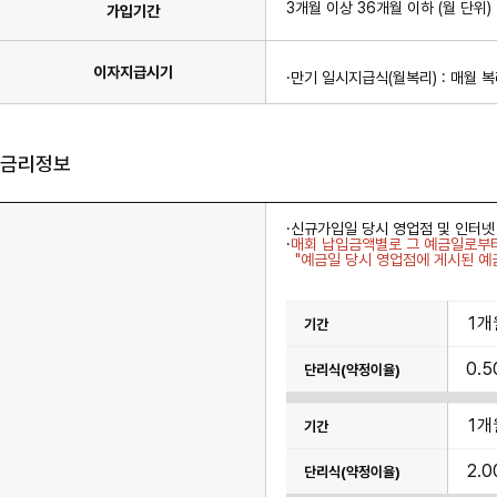
3개월 이상 36개월 이하 (월 단위)
가입기간
이자지급시기
·만기 일시지급식(월복리) : 매월
금리정보
·신규가입일 당시 영업점 및 인터
·
매회 납입금액별로 그 예금일로부
"예금일 당시 영업점에 게시된 예
금
1개
리
표
이
0.
며
기
간,
단
1개
리
식
(약
2.
정
이