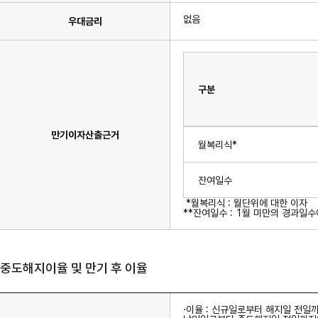
없음
우대금리
구분
만
만기이자산출근거
기
월복리식*
이
자
산
출
잔여일수
근
거
*월복리식 : 월단위에 대한 이자
에
**잔여일수 : 1월 미만의 경과일수
관
한
표
로
구
중도해지이율 및 만기 후 이율
분,
이
자
계
산
⋅이율 : 신규일로부터 해지일 전