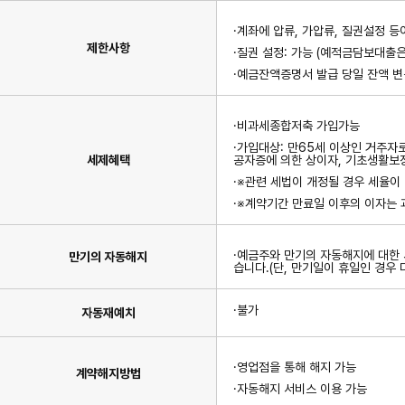
·계좌에 압류, 가압류, 질권설정 등
제한사항
·질권 설정: 가능 (예적금담보대출은
·예금잔액증명서 발급 당일 잔액 변
·비과세종합저축 가입가능
·가입대상: 만65세 이상인 거주자
세제혜택
공자증에 의한 상이자, 기초생활보
·※관련 세법이 개정될 경우 세율이
·※계약기간 만료일 이후의 이자는
·예금주와 만기의 자동해지에 대한
만기의 자동해지
습니다.(단, 만기일이 휴일인 경우 
·불가
자동재예치
·영업점을 통해 해지 가능
계약해지방법
·자동해지 서비스 이용 가능