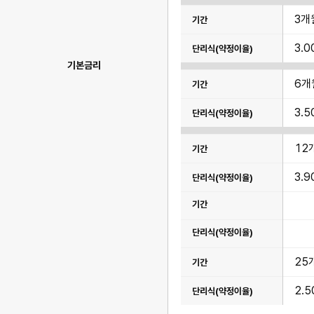
율),
복
3개
리
식
(연
3.0
평
기본금리
균
수
6개
익
률)
항
3.5
목
이
있
습
12
니
다.
3.9
25
2.